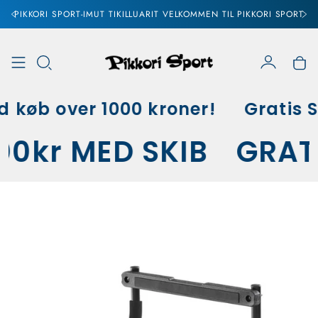
PIKKORI SPORT-IMUT TIKILLUARIT VELKOMMEN TIL PIKKORI SPORT
Konto
Vo
 køb over 1000 kroner!
Gratis S
00kr MED SKIB
GRAT