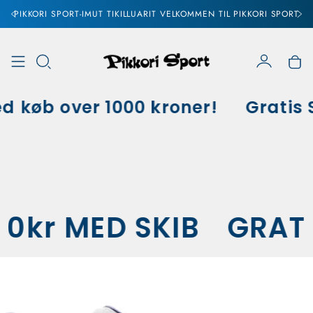
PIKKORI SPORT-IMUT TIKILLUARIT VELKOMMEN TIL PIKKORI SPORT
Konto
Vo
d køb over 1000 kroner!
Gratis S
00kr MED SKIB
GRAT