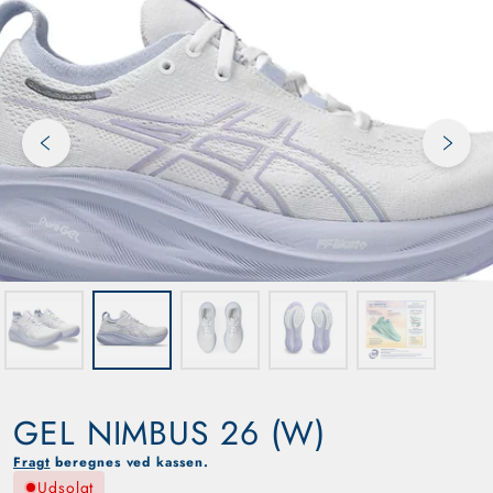
Previous slide
Next s
GEL NIMBUS 26 (W)
Fragt
beregnes ved kassen.
Udsolgt