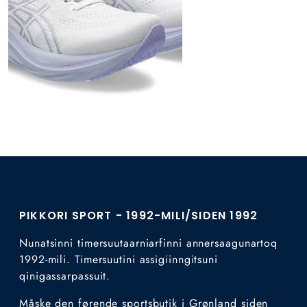
PIKKORI SPORT - 1992-MILI/SIDEN 1992
Nunatsinni timersuutaarniarfinni annersaagunartoq
1992-mili. Timersuutini assigiinngitsuni
qinigassarpassuit.
Måske den førende sportsbutik i Grønland siden