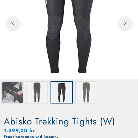
Previous slide
Next s
Abisko Trekking Tights (W)
kr.
Normal pris
1.399,00 kr
1.399,00 kr
Fragt
beregnes ved kassen.