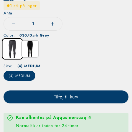
1 stk på lager
Antal
Reducer mængden for Abisko Trekking Tights (W)
Øg mængden for Abisko Trekking Tight
Color:
030/Dark Grey
Size:
(4) MEDIUM
(4) MEDIUM
Tilføj til kurv
Kan afhentes på
Aqqusinersuaq 4
Normalt klar inden for 24 timer