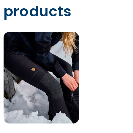
strækkes i fire retninger, skaber en beklædningsgenstand
products
med maksimal bevægelsesfrihed, der er velegnet til kortere
eller længere klatreture, og som fint kan være under et par
skalbukser, hvis det begynder at regne.
Artikel nr:
F89586
Køn:
Til damer
Produktfamilie:
Abisko
Aktivitet:
Trekking
Funktioner:
Sammenfoldelig, Holdbar, Stretch
Miljømæssig info:
Fluorcarbonfri imprægnering
Materiale:
82% polyamid, 18% elastan
62% polyamid, 16% aramid, 12% elastan, 10% polyester
Forstærkede områder:
Knæ, Ryg
Juridiske oplysninger:
Indeholder ikke-tekstildele, som
stammer fra dyr.