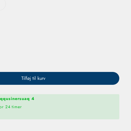
HB Ultimate v20 - Official EHF Ball
 mængden for HB Ultimate v20 - Official EHF Ball
Tilføj til kurv
qqusinersuaq 4
or 24 timer