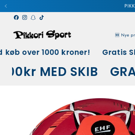
PIK
🆕 Nye pr
øb over 1000 kroner!
Gratis Ski
 1000kr MED SKIB
G