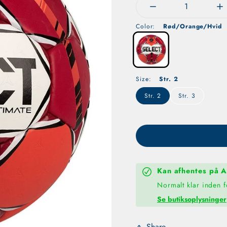
Reducer mængden for 
Øg
Color:
Rød/Orange/Hvid
Size:
Str. 2
Str. 2
Str. 3
Kan afhentes på
A
Normalt klar inden f
Se butiksoplysninger
Share