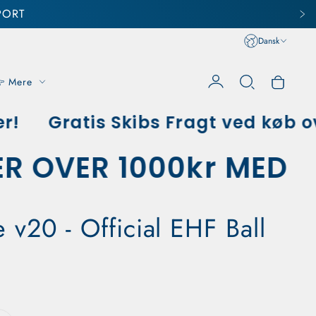
PORT
Dansk
 Mere
Konto
Vogn
Gratis Skibs Fragt ved køb over
RER OVER 1000kr MED
 v20 - Official EHF Ball
 kr