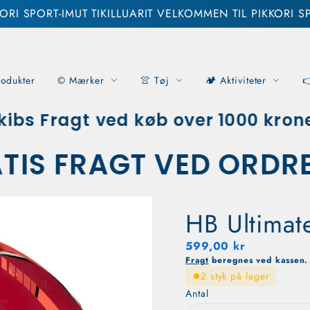
KORI SPORT-IMUT TIKILLUARIT VELKOMMEN TIL PIKKORI S
odukter
© Mærker
👚 Tøj
🏕️ Aktiviteter

bs Fragt ved køb over 1000 kroner!
RATIS FRAGT VED ORD
HB Ultimate
Normal pris
599,00
kr.
599,00 kr
Fragt
beregnes ved kassen.
2 styk på lager
Antal