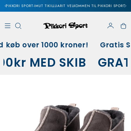
PIKKORI SPORT-IMUT TIKILLUARIT VELKOMMEN TIL PIKKORI SPORT
Konto
Vo
 køb over 1000 kroner!
Gratis Sk
000kr MED SKIB
GRAT