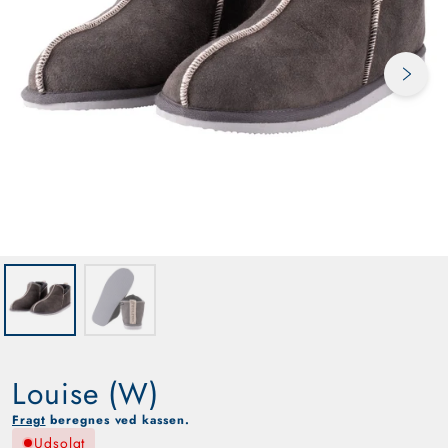
Next s
Louise (W)
Fragt
beregnes ved kassen.
Udsolgt