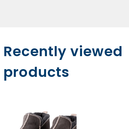
fortrydelsesret. Hvis varen ikke er beskadiget, så har
kunden mulighed for at bytte varen eller returnere varen og
få pengene tilbage. Det samme gælder, hvis man modtager
en forkert vare. Hvis man modtager en forkert vare, skal
varen først sendes tilbage til butikken. Hvorefter personalet
vil vurdere om varen kan byttes, eller om den skal
returneres.
Recently viewed
products