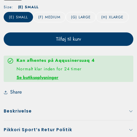
Size:
(E) SMALL
(E) SMALL
(F) MEDIUM
(G) LARGE
(H) XLARGE
Tilføj til kurv
Kan afhentes på
Aqqusinersuaq 4
Normalt klar inden for 24 timer
Se butiksoplysninger
Share
Beskrivelse
Nike T-shirt K Nk Df Trphy23 Ss Top Gx Black FD3965 010.
Nike T-shirts til teenagere og børn. Perfekt til aktiv sport og
Pikkori Sport’s Retur Politik
træning. T-shirts er lavet af højeste kvalitet, bæredygtige