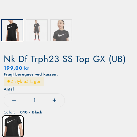
Nk Df Trph23 SS Top GX (UB)
kr.
Normal pris
199,00 kr
199,00 kr
Fragt
beregnes ved kassen.
2 styk på lager
Antal
Reducer mængden for Nk Df Trph23 SS Top GX (UB)
Øg mængden for Nk Df Trph23 SS Top 
Color:
010 - Black